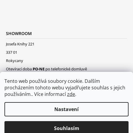
SHOWROOM
Josefa Knihy 221
337 01
Rokycany
Otevírací doba
PO-NE
po telefonické domluvě
Tento web používá soubory cookie. Dalším
procházením tohoto webu vyjadřujete souhlas s jejich
používáním.. Více informací
zde
.
Nastavení
© 2026 Ratanovysvet.cz. Všechna práva
Vytvořil Shoptet
Souhlasím
vyhrazena.
Upravit nastavení cookies