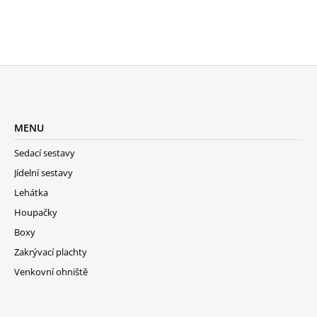
A
J
Í
T
?
Z
Á
MENU
P
A
Sedací sestavy
HLEDAT
T
Jídelní sestavy
Í
Lehátka
Houpačky
D
Boxy
O
P
Zakrývací plachty
O
Venkovní ohniště
R
U
Č
U