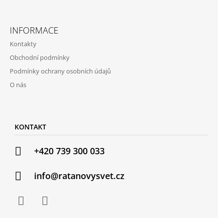
J
E
M
INFORMACE
E
Kontakty
MEGHAN
Obchodní podmínky
III
Podmínky ochrany osobních údajů
-
ZAHRADNÍ
O nás
NÁBYTEK
-
SEDACÍ
SOUPRAVA
-
KONTAKT
HNĚDÁ
44
+420 739 300 033
900
Kč
info@ratanovysvet.cz