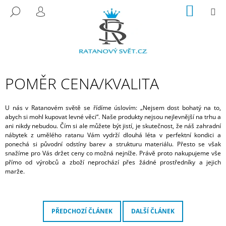
K
Přejít
NÁKUP
M
HLEDAT
na
KOŠÍK
O
PŘIHLÁŠENÍ
ZPĚT
ZPĚT
obsah
Š
Í
C
K
O
P
POMĚR CENA/KVALITA
O
T
U nás v Ratanovém světě se řídíme úslovím: „Nejsem dost bohatý na to,
Ř
abych si mohl kupovat levné věci“. Naše produkty nejsou nejlevnější na trhu a
ani nikdy nebudou. Čím si ale můžete být jistí, je skutečnost, že náš zahradní
E
nábytek z umělého ratanu Vám vydrží dlouhá léta v perfektní kondici a
B
ponechá si původní odstíny barev a strukturu materiálu. Přesto se však
snažíme pro Vás držet ceny co možná nejníže. Právě proto nakupujeme vše
U
přímo od výrobců a zboží neprochází přes žádné prostředníky a jejich
J
marže.
E
T
E
PŘEDCHOZÍ ČLÁNEK
DALŠÍ ČLÁNEK
N