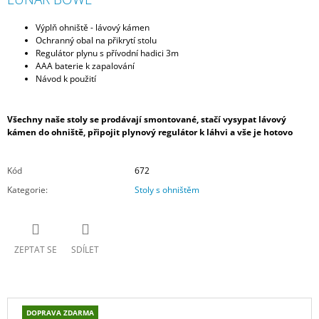
Výplň ohniště - lávový kámen
Ochranný obal na přikrytí stolu
Regulátor plynu s přívodní hadici 3m
AAA baterie k zapalování
Návod k použití
Všechny naše stoly se prodávají smontované, stačí vysypat lávový
kámen do ohniště, připojit plynový regulátor k láhvi a vše je hotovo
Kód
672
Kategorie
:
Stoly s ohništěm
ZEPTAT SE
SDÍLET
DOPRAVA ZDARMA