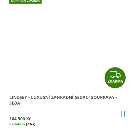
DOPRAVA ZDARMA
Z
ZDARMA
D
A
LINDSEY - LUXUSNÍ ZAHRADNÍ SEDACÍ SOUPRAVA -
ŠEDÁ
R
DO
M
KO
104 900 Kč
Skladem
(2 ks)
A