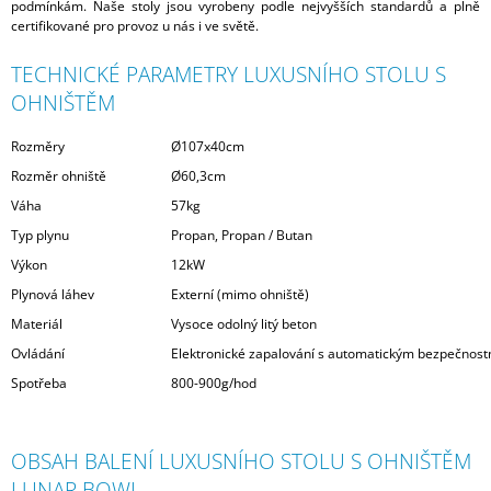
podmínkám. Naše stoly jsou vyrobeny podle nejvyšších standardů a plně
certifikované pro provoz u nás i ve světě.
TECHNICKÉ PARAMETRY LUXUSNÍHO STOLU S
OHNIŠTĚM
Rozměry
Ø107x40cm
Rozměr ohniště
Ø60,3cm
Váha
57kg
Typ plynu
Propan, Propan / Butan
Výkon
12kW
Plynová láhev
Externí (mimo ohniště)
Materiál
Vysoce odolný litý beton
Ovládání
Elektronické zapalování s automatickým bezpečnos
Spotřeba
800-900g/hod
OBSAH BALENÍ LUXUSNÍHO STOLU S OHNIŠTĚM
LUNAR BOWL