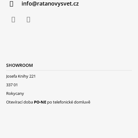
info@ratanovysvet.cz
SHOWROOM
Josefa Knihy 221
337 01
Rokycany
Otevírací doba
PO-NE
po telefonické domluvě