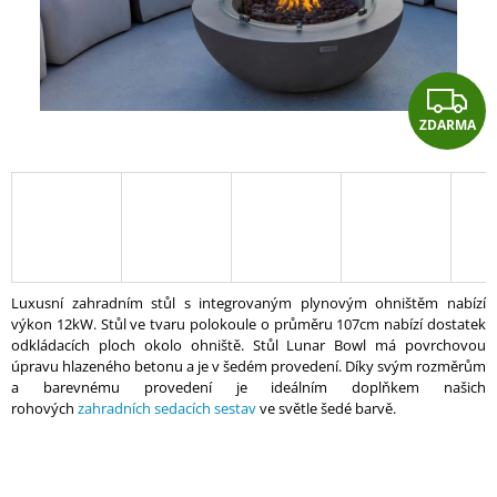
A
J
Í
Z
T
ZDARMA
D
?
A
R
HLEDAT
A
Luxusní zahradním stůl s integrovaným plynovým ohništěm nabízí
výkon 12kW. Stůl ve tvaru polokoule o průměru 107cm nabízí dostatek
D
odkládacích ploch okolo ohniště. Stůl Lunar Bowl má povrchovou
O
úpravu hlazeného betonu a je v šedém provedení. Díky svým rozměrům
P
a barevnému provedení je ideálním doplňkem našich
O
rohových
zahradních sedacích sestav
ve světle šedé barvě.
R
U
Č
U