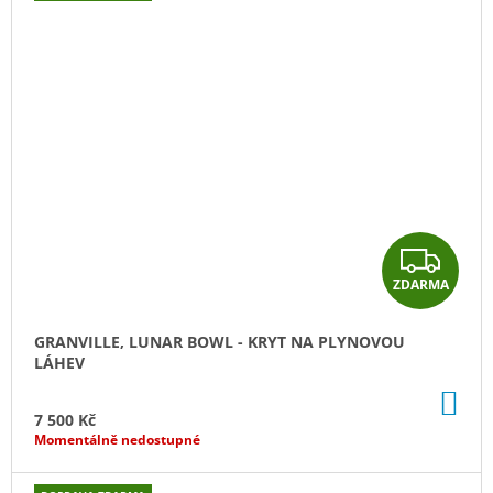
Z
ZDARMA
D
A
GRANVILLE, LUNAR BOWL - KRYT NA PLYNOVOU
LÁHEV
R
DO
M
KO
7 500 Kč
Momentálně nedostupné
A