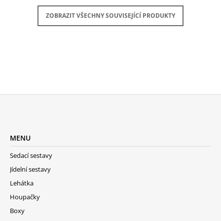
ZOBRAZIT VŠECHNY SOUVISEJÍCÍ PRODUKTY
Z
Á
MENU
P
A
Sedací sestavy
T
Jídelní sestavy
Í
Lehátka
Houpačky
Boxy