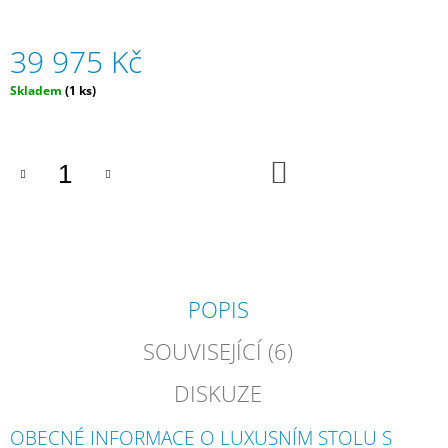
J
E
39 975 Kč
M
E
Měrná
Skladem
(1 ks)
cena:
MEGHAN
III
-
DO
ZAHRADNÍ
KOŠÍKU
NÁBYTEK
-
SEDACÍ
SOUPRAVA
-
HNĚDÁ
44
POPIS
900
Kč
SOUVISEJÍCÍ (6)
DISKUZE
OBECNÉ INFORMACE O LUXUSNÍM STOLU S