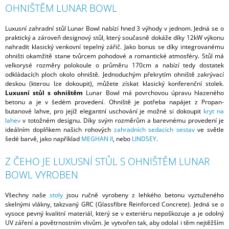
OHNIŠTĚM LUNAR BOWL
Luxusní zahradní stůl Lunar Bowl nabízí hned 3 výhody v jednom. Jedná se o
praktický a zároveň designový stůl, který současně dokáže díky 12kW výkonu
nahradit klasický venkovní tepelný zářič. Jako bonus se díky integrovanému
ohništi okamžitě stane tvůrcem pohodové a romantické atmosféry. Stůl má
velkorysé rozměry polokoule o průměru 170cm a nabízí tedy dostatek
odkládacích ploch okolo ohniště. Jednoduchým překrytím ohniště zakrývací
deskou (kterou lze dokoupit), můžete získat klasický konferenční stolek.
Luxusní stůl s ohništěm
Lunar Bowl má povrchovou úpravu hlazeného
betonu a je v šedém provedení. Ohniště je potřeba napájet z Propan-
butanové lahve, pro jejíž elegantní uschování je možné si dokoupit
kryt na
lahev
v totožném designu. Díky svým rozměrům a barevnému provedení je
ideálním doplňkem našich rohových
zahradních sedacích sestav
ve světle
šedé barvě, jako například
MEGHAN II
, nebo
LINDSEY
.
Z ČEHO JE LUXUSNÍ STŮL S OHNIŠTĚM LUNAR
BOWL VYROBEN
Všechny naše
stoly
jsou ručně vyrobeny z lehkého betonu vyztuženého
skelnými vlákny, takzvaný GRC (Glassfibre Reinforced Concrete). Jedná se o
vysoce pevný kvalitní materiál, který se v exteriéru nepoškozuje a je odolný
UV záření a povětrnostním vlivům. Je vytvořen tak, aby odolal i těm nejtěžším