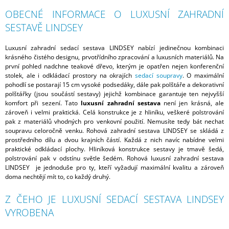
OBECNÉ INFORMACE O LUXUSNÍ ZAHRADNÍ
SESTAVĚ LINDSEY
Luxusní zahradní sedací sestava LINDSEY nabízí jedinečnou kombinaci
krásného čistého designu, prvotřídního zpracování a luxusních materiálů. Na
první pohled nadchne teakové dřevo, kterým je opatřen nejen konferenční
stolek, ale i odkládací prostory na okrajích
sedací soupravy
. O maximální
pohodlí se postarají 15 cm vysoké podsedáky, dále pak polštáře a dekorativní
polštářky (jsou součástí sestavy) jejichž kombinace garantuje ten nejvyšší
komfort při sezení. Tato
luxusní zahradní sestava
není jen krásná, ale
zároveň i velmi praktická. Celá konstrukce je z hliníku, veškeré polstrování
pak z materiálů vhodných pro venkovní použití. Nemusíte tedy bát nechat
soupravu celoročně venku. Rohová zahradní sestava LINDSEY se skládá z
prostředního dílu a dvou krajních částí. Každá z nich navíc nabídne velmi
praktické odkládací plochy. Hliníková konstrukce sestavy je tmavě šedá,
polstrování pak v odstínu světle šedém. Rohová luxusní zahradní sestava
LINDSEY je jednoduše pro ty, kteří vyžadují maximální kvalitu a zároveň
doma nechtějí mít to, co každý druhý.
Z ČEHO JE LUXUSNÍ SEDACÍ SESTAVA LINDSEY
VYROBENA