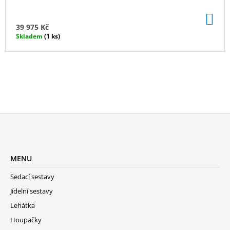
R
DO
M
KO
39 975 Kč
Skladem
(1 ks)
A
Z
Á
MENU
P
A
Sedací sestavy
T
Jídelní sestavy
Í
Lehátka
Houpačky