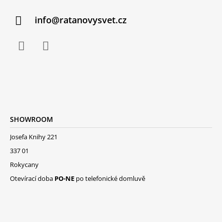
info@ratanovysvet.cz
SHOWROOM
Josefa Knihy 221
337 01
Rokycany
Otevírací doba
PO-NE
po telefonické domluvě