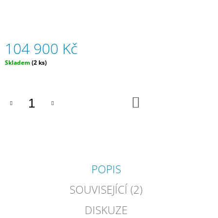
J
E
M
E
104 900 Kč
GRACE
Měrná
Skladem
(2 ks)
-
cena:
ZAKRÝVACÍ
PLACHTA
NA
ZAHRADNÍ
DO
KOŠÍKU
SOUPRAVU
2
500
Kč
POPIS
SOUVISEJÍCÍ (2)
DISKUZE