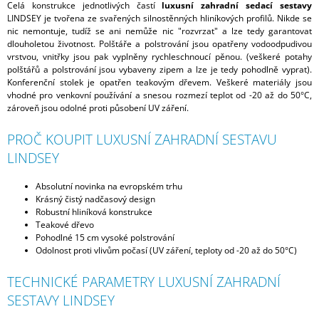
Celá konstrukce jednotlivých častí
luxusní zahradní sedací sestavy
LINDSEY je tvořena ze svařených silnostěnných hliníkových profilů. Nikde se
nic nemontuje, tudíž se ani nemůže nic "rozvrzat" a lze tedy garantovat
dlouholetou životnost. Polštáře a polstrování jsou opatřeny vodoodpudivou
vrstvou, vnitřky jsou pak vyplněny rychleschnoucí pěnou. (veškeré potahy
polštářů a polstrování jsou vybaveny zipem a lze je tedy pohodlně vyprat).
Konferenční stolek je opatřen teakovým dřevem. Veškeré materiály jsou
vhodné pro venkovní používání a snesou rozmezí teplot od -20 až do 50°C,
zároveň jsou odolné proti působení UV záření.
PROČ KOUPIT LUXUSNÍ ZAHRADNÍ SESTAVU
LINDSEY
Absolutní novinka na evropském trhu
Krásný čistý nadčasový design
Robustní hliníková konstrukce
Teakové dřevo
Pohodlné 15 cm vysoké polstrování
Odolnost proti vlivům počasí (UV záření, teploty od -20 až do 50°C)
TECHNICKÉ PARAMETRY LUXUSNÍ ZAHRADNÍ
SESTAVY LINDSEY