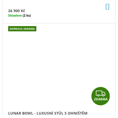
R
DO
M
KO
26 900 Kč
Skladem
(2 ks)
A
DOPRAVA ZDARMA
Z
ZDARMA
D
A
LUNAR BOWL - LUXUSNÍ STŮL S OHNIŠTĚM