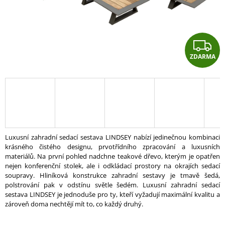
A
J
Í
Z
T
ZDARMA
D
?
A
R
HLEDAT
A
Luxusní zahradní sedací sestava LINDSEY nabízí jedinečnou kombinaci
krásného čistého designu, prvotřídního zpracování a luxusních
D
materiálů. Na první pohled nadchne teakové dřevo, kterým je opatřen
O
nejen konferenční stolek, ale i odkládací prostory na okrajích sedací
P
soupravy. Hliníková konstrukce zahradní sestavy je tmavě šedá,
O
polstrování pak v odstínu světle šedém. Luxusní zahradní sedací
R
sestava LINDSEY je jednoduše pro ty, kteří vyžadují maximální kvalitu a
U
zároveň doma nechtějí mít to, co každý druhý.
Č
U