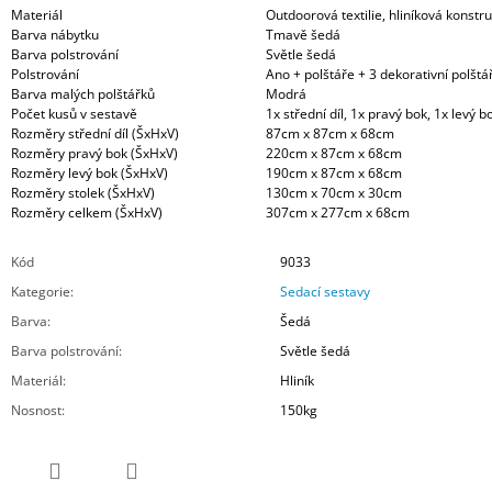
Materiál
Outdoorová textilie, hliníková konstr
Barva nábytku
Tmavě šedá
Barva polstrování
Světle šedá
Polstrování
Ano + polštáře + 3 dekorativní polštá
Barva malých polštářků
Modrá
Počet kusů v sestavě
1x střední díl, 1x pravý bok, 1x levý b
Rozměry střední díl (ŠxHxV)
87cm x 87cm x 68cm
Rozměry pravý bok (ŠxHxV)
220cm x 87cm x 68cm
Rozměry levý bok (ŠxHxV)
190cm x 87cm x 68cm
Rozměry stolek (ŠxHxV)
130cm x 70cm x 30cm
Rozměry celkem (ŠxHxV)
307cm x 277cm x 68cm
Kód
9033
Kategorie
:
Sedací sestavy
Barva
:
Šedá
Barva polstrování
:
Světle šedá
Materiál
:
Hliník
Nosnost
:
150kg