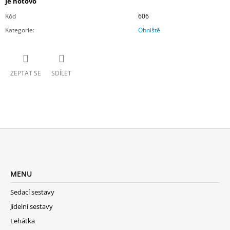
je hotovo
Kód
606
Kategorie
:
Ohniště
ZEPTAT SE
SDÍLET
Z
Á
MENU
P
A
Sedací sestavy
T
Jídelní sestavy
Í
Lehátka