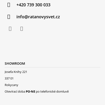
+420 739 300 033
info@ratanovysvet.cz
SHOWROOM
Josefa Knihy 221
337 01
Rokycany
Otevírací doba
PO-NE
po telefonické domluvě