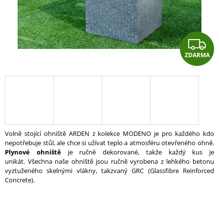
A
J
Í
Z
T
ZDARMA
D
?
A
R
HLEDAT
A
Volně stojící ohniště ARDEN z kolekce MODENO je pro každého kdo
nepotřebuje stůl, ale chce si užívat teplo a atmosféru otevřeného ohně.
D
Plynové ohniště
je ručně dekorované, takže každý kus je
O
unikát. Všechna naše ohniště jsou ručně vyrobena z lehkého betonu
P
vyztuženého skelnými vlákny, takzvaný GRC (Glassfibre Reinforced
O
Concrete).
R
U
Č
U