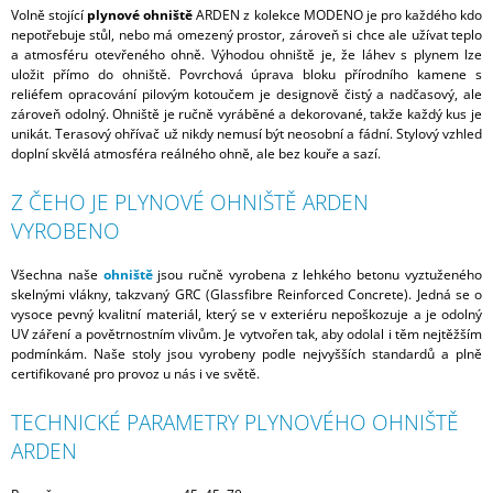
Volně stojící
plynové ohniště
ARDEN z kolekce MODENO je pro každého kdo
nepotřebuje stůl, nebo má omezený prostor, zároveň si chce ale užívat teplo
a atmosféru otevřeného ohně. Výhodou ohniště je, že láhev s plynem lze
uložit přímo do ohniště. Povrchová úprava bloku přírodního kamene s
reliéfem opracování pilovým kotoučem je designově čistý a nadčasový, ale
zároveň odolný. Ohniště je ručně vyráběné a dekorované, takže každý kus je
unikát. Terasový ohřívač už nikdy nemusí být neosobní a fádní. Stylový vzhled
doplní skvělá atmosféra reálného ohně, ale bez kouře a sazí.
Z ČEHO JE PLYNOVÉ OHNIŠTĚ ARDEN
VYROBENO
Všechna naše
ohniště
jsou ručně vyrobena z lehkého betonu vyztuženého
skelnými vlákny, takzvaný GRC (Glassfibre Reinforced Concrete). Jedná se o
vysoce pevný kvalitní materiál, který se v exteriéru nepoškozuje a je odolný
UV záření a povětrnostním vlivům. Je vytvořen tak, aby odolal i těm nejtěžším
podmínkám. Naše stoly jsou vyrobeny podle nejvyšších standardů a plně
certifikované pro provoz u nás i ve světě.
TECHNICKÉ PARAMETRY PLYNOVÉHO OHNIŠTĚ
ARDEN