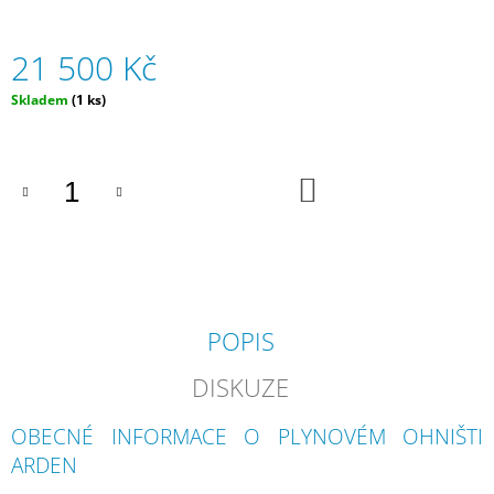
J
E
21 500 Kč
M
E
Měrná
Skladem
(1 ks)
cena:
KATE
(XL)
I
DO
-
KOŠÍKU
ZAHRADNÍ
SEZENÍ
Z
UMĚLÉHO
RATANU
-
TMAVĚ
POPIS
ŠEDÉ
58
DISKUZE
500
Kč
OBECNÉ INFORMACE O PLYNOVÉM OHNIŠTI
ARDEN