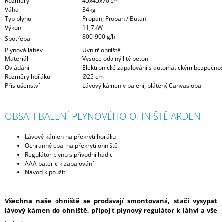
Rozměry
45x45x70 cm
Váha
34kg
Typ plynu
Propan, Propan / Butan
Výkon
11,7kW
800-900 g/h
Spotřeba
Plynová láhev
Uvnitř ohniště
Materiál
Vysoce odolný litý beton
Ovládání
Elektronické zapalování s automatickým bezpečno
Rozměry hořáku
Ø25 cm
Příslušenství
Lávový kámen v balení, plátěný Canvas obal
OBSAH BALENÍ PLYNOVÉHO OHNIŠTĚ ARDEN
Lávový kámen na překrytí horáku
Ochranný obal na překrytí ohniště
Regulátor plynu s přívodní hadici
AAA baterie k zapalování
Návod k použití
Všechna naše ohniště se prodávají smontovaná, stačí vysypat
lávový kámen do ohniště, připojit plynový regulátor k láhvi a vše