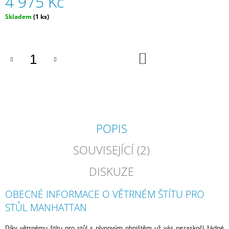
4 975 Kč
J
Měrná
Skladem
(1 ks)
E
cena:
M
E
DO
STELLA
KOŠÍKU
I
-
LUXUSNÍ
ZAHRADNÍ
SEDACÍ
SOUPRAVA
POPIS
43
900
Kč
SOUVISEJÍCÍ (2)
DISKUZE
OBECNÉ INFORMACE O VĚTRNÉM ŠTÍTU PRO
STŮL MANHATTAN
Díky větrnému štítu pro stůl s plynovým ohništěm už vás nezaskočí žádné