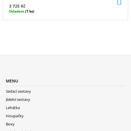
DO
M
KO
3 725 Kč
Skladem
(1 ks)
A
Z
Á
MENU
P
A
Sedací sestavy
T
Jídelní sestavy
Í
Lehátka
Houpačky
Boxy