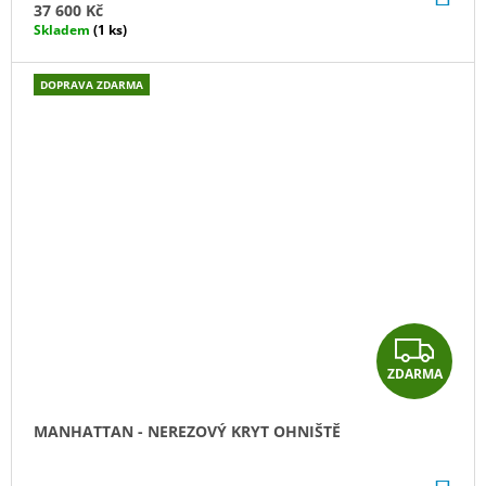
M
KO
37 600 Kč
Skladem
(1 ks)
A
DOPRAVA ZDARMA
Z
ZDARMA
D
A
MANHATTAN - NEREZOVÝ KRYT OHNIŠTĚ
R