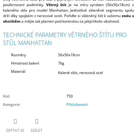
povětrnostní podmínky.
Větrný štít
je na míru vyroben (56x56x18cm) z
kaleného skla pro model Manhattan. Jednotlivé skleněné segmentu spolu
drží díky spojkám z nerezové oceli. Pořiďte si skleněný štít k vašemu
stolu s
ohništěm
a mějte tak plamen pod kontrolou za jakýchkoliv okolností.
TECHNICKÉ PARAMETRY VĚTRNÉHO ŠTÍTU PRO
STŮL MANHATTAN
Rozměry
56x56x18cm
Hmotnost balení
7kg
Materiál
Kalené sklo, nerezová ocel
Kód
750
Kategorie
:
Příslušenství
ZEPTAT SE
SDÍLET