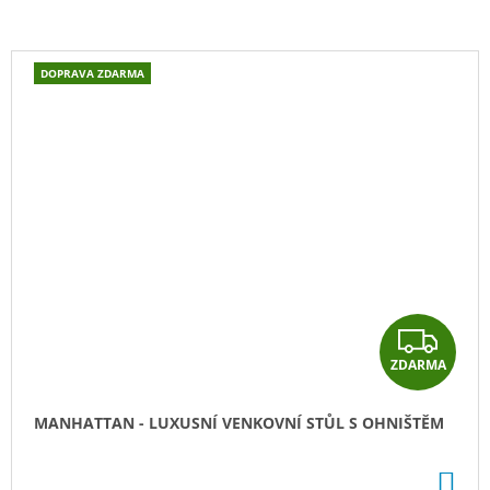
DOPRAVA ZDARMA
Z
ZDARMA
D
A
MANHATTAN - LUXUSNÍ VENKOVNÍ STŮL S OHNIŠTĚM
R
DO