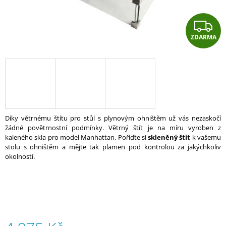
A
Z
J
Í
ZDARMA
D
T
A
?
R
A
HLEDAT
Díky větrnému štítu pro stůl s plynovým ohništěm už vás nezaskočí
žádné povětrnostní podmínky. Větrný štít je na míru vyroben z
kaleného skla pro model Manhattan. Pořiďte si
skleněný štít
k vašemu
stolu s ohništěm a mějte tak plamen pod kontrolou za jakýchkoliv
okolností.
D
O
P
O
R
U
Č
U