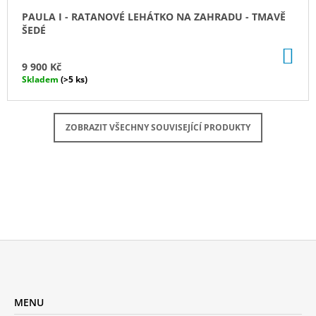
A
PAULA I - RATANOVÉ LEHÁTKO NA ZAHRADU - TMAVĚ
ŠEDÉ
R
DO
M
KO
9 900 Kč
Skladem
(>5 ks)
A
ZOBRAZIT VŠECHNY SOUVISEJÍCÍ PRODUKTY
Z
Á
MENU
P