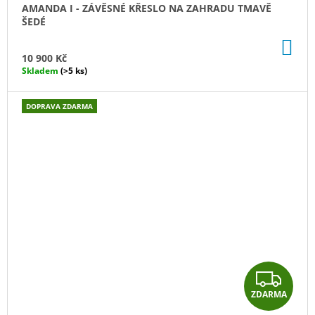
A
AMANDA I - ZÁVĚSNÉ KŘESLO NA ZAHRADU TMAVĚ
ŠEDÉ
R
DO
M
KO
10 900 Kč
Skladem
(>5 ks)
A
DOPRAVA ZDARMA
Z
ZDARMA
D