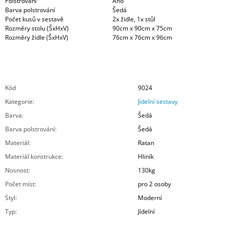
Polstrování
Ano
Barva polstrování
Šedá
Počet kusů v sestavě
2x židle, 1x stůl
Rozměry stolu (ŠxHxV)
90cm x 90cm x 75cm
Rozměry židle (ŠxHxV)
76cm x 76cm x 96cm
Kód
9024
Kategorie
:
Jídelní sestavy
Barva
:
Šedá
Barva polstrování
:
Šedá
Materiál
:
Ratan
Materiál konstrukce
:
Hliník
Nosnost
:
130kg
Počet míst
:
pro 2 osoby
Styl
:
Moderní
Typ
:
Jídelní