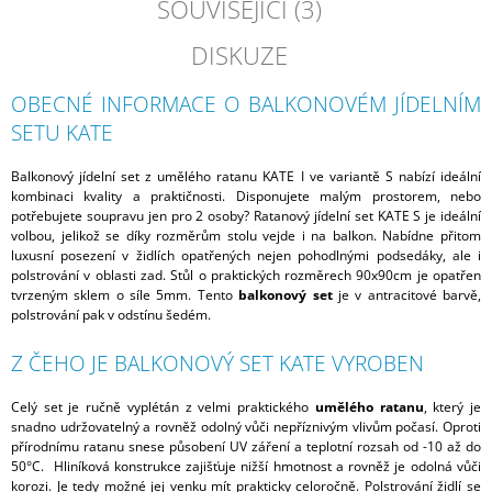
SOUVISEJÍCÍ (3)
DISKUZE
OBECNÉ INFORMACE O BALKONOVÉM JÍDELNÍM
SETU KATE
Balkonový jídelní set z umělého ratanu KATE I ve variantě S nabízí ideální
kombinaci kvality a praktičnosti. Disponujete malým prostorem, nebo
potřebujete soupravu jen pro 2 osoby? Ratanový jídelní set KATE S je ideální
volbou, jelikož se díky rozměrům stolu vejde i na balkon. Nabídne přitom
luxusní posezení v židlích opatřených nejen pohodlnými podsedáky, ale i
polstrování v oblasti zad. Stůl o praktických rozměrech 90x90cm je opatřen
tvrzeným sklem o síle 5mm. Tento
balkonový set
je v antracitové barvě,
polstrování pak v odstínu šedém.
Z ČEHO JE BALKONOVÝ SET KATE VYROBEN
Celý set je ručně vyplétán z velmi praktického
umělého ratanu
, který je
snadno udržovatelný a rovněž odolný vůči nepříznivým vlivům počasí. Oproti
přírodnímu ratanu snese působení UV záření a teplotní rozsah od -10 až do
50°C. Hliníková konstrukce zajišťuje nižší hmotnost a rovněž je odolná vůči
korozi. Je tedy možné jej venku mít prakticky celoročně. Polstrování židlí se