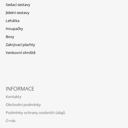
A
Sedací sestavy
T
Jídelní sestavy
Í
Lehátka
Houpačky
Boxy
Zakrývací plachty
Venkovní ohniště
INFORMACE
Kontakty
Obchodní podmínky
Podmínky ochrany osobních údajů
O nás