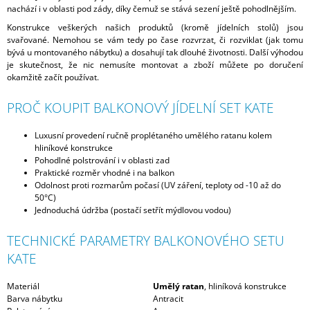
nachází i v oblasti pod zády, díky čemuž se stává sezení ještě pohodlnějším.
Konstrukce veškerých našich produktů (kromě jídelních stolů) jsou
svařované. Nemohou se vám tedy po čase rozvrzat, či rozviklat (jak tomu
bývá u montovaného nábytku) a dosahují tak dlouhé životnosti. Další výhodou
je skutečnost, že nic nemusíte montovat a zboží můžete po doručení
okamžitě začít používat.
PROČ KOUPIT BALKONOVÝ JÍDELNÍ SET KATE
Luxusní provedení ručně proplétaného umělého ratanu kolem
hliníkové konstrukce
Pohodlné polstrování i v oblasti zad
Praktické rozměr vhodné i na balkon
Odolnost proti rozmarům počasí (UV záření, teploty od -10 až do
50°C)
Jednoduchá údržba (postačí setřít mýdlovou vodou)
TECHNICKÉ PARAMETRY BALKONOVÉHO SETU
KATE
Materiál
Umělý ratan
, hliníková konstrukce
Barva nábytku
Antracit