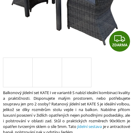
A
J
Í
T
Z
?
ZDARMA
D
A
R
HLEDAT
A
D
Balkonový jídelní set KATE I ve variantě S nabízí ideální kombinaci kvality
O
a praktičnosti. Disponujete malým prostorem, nebo potřebujete
P
soupravu jen pro 2 osoby? Ratanový jídelní set KATE S je ideální volbou,
O
jelikož se díky rozměrům stolu vejde i na balkon. Nabídne přitom
R
luxusní posezení v židlích opatřených nejen pohodlnými podsedáky, ale
U
i polstrování v oblasti zad. Stůl o praktických rozměrech 90x90cm je
Č
opatřen tvrzeným sklem o síle 5mm. Tato
jídelní sestava
je v antracitové
U
barvě, polstrování pak v odstínu šedém.