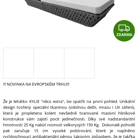
A
J
Í
Z
T
ZDARMA
D
?
A
R
HLEDAT
A
!!! NOVINKA NA EVROPSKÉM TRHU!!!
D
Že je lehátko KYLIE "něco extra", lze spatřit na první pohled. Unikátní
O
design tvořený speciální tkaninou (odolnou dešti, mrazu i UV záření),
P
která je propletena kolem nevšedně tvarované masivní hliníkové
O
konstrukce vám zajistí pocit jedinečnosti. Díky své nadstandardní
R
hmotnosti 25 Kg nabízí nosnost velkorysých 150 Kg. Dokonalé pohodlí
U
pak zaručuje 15 cm vysoké polstrování, které je naplněno
Č
rychloschnoucí antibakteriální pěnou takovým způsobem, že je takřka
U