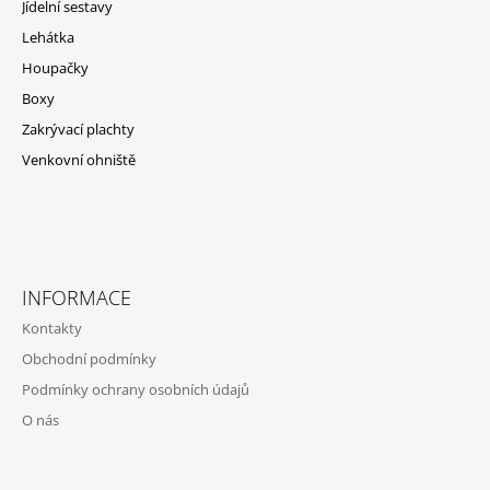
T
Jídelní sestavy
Í
Lehátka
Houpačky
Boxy
Zakrývací plachty
Venkovní ohniště
INFORMACE
Kontakty
Obchodní podmínky
Podmínky ochrany osobních údajů
O nás