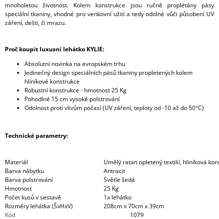
mnoholetou životnost. Kolem konstrukce jsou ručně proplétány pásy
speciální tkaniny, vhodné pro venkovní užití a tedy odolné vůči působení UV
záření, dešti, či mrazu.
Proč koupit luxusní lehátko KYLIE:
Absolutní novinka na evropském trhu
Jedinečný design speciálních pásů tkaniny propletených kolem
hliníkové konstrukce
Robustní konstrukce - hmotnost 25 Kg
Pohodlné 15 cm vysoké polstrování
Odolnost proti vlivům počasí (UV záření, teploty od -10 až do 50°C)
Technické parametry:
Materiál
Umělý ratan opletený textilií, hliníková ko
Barva nábytku
Antracit
Barva polstrování
Světle šedá
Hmotnost
25 Kg
Počet kusů v sestavě
1x lehátko
Rozměry lehátka (ŠxHxV)
208cm x 70cm x 39cm
Kód
1079