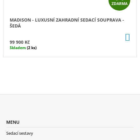
ZDARMA
D
A
MADISON - LUXUSNÍ ZAHRADNÍ SEDACÍ SOUPRAVA -
ŠEDÁ
R
DO
M
KO
99 900 Kč
Skladem
(2 ks)
A
Z
Á
MENU
P
A
Sedací sestavy