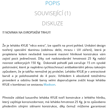
POPIS
SOUVISEJÍCÍ (1)
DISKUZE
!!! NOVINKA NA EVROPSKÉM TRHU!!!
Že je lehátko KYLIE "něco extra", lze spatřit na první pohled. Unikátní design
tvořený speciální tkaninou (odolnou dešti, mrazu i UV záření), která je
propletena kolem nevšedně tvarované masivní hliníkové konstrukce vám
zajistí pocit jedinečnosti. Díky své nadstandardní hmotnosti 25 Kg nabízí
nosnost velkorysých 150 Kg. Dokonalé pohodlí pak zaručuje 15 cm vysoké
polstrování, které je naplněno rychloschnoucí antibakteriální pěnou takovým
způsobem, že je takřka nemožné jej proležet. Lehátko KYLIE je v antracitové
barvě a je polohovatelné do 4 pozic. Vzhledem k absolutně totožnému
provedení a odstínu šedé barvy velmi doporučujeme zvážit koupi lehátka
KYLIE v kombinaci se sestavou
Madison
.
Přestože základ luxusního lehátka KYLIE tvoří konstrukce z lehkého hliníku,
který zajišťuje korozivzdornost, má lehátko hmotnost 25 Kg. Je to způsobeno
především silnými stěnami konstrukce, díky čemuž můžeme garantovat