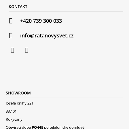
KONTAKT
+420 739 300 033
info@ratanovysvet.cz
SHOWROOM
Josefa Knihy 221
337 01
Rokycany
Otevírací doba
PO-NE
po telefonické domluvě