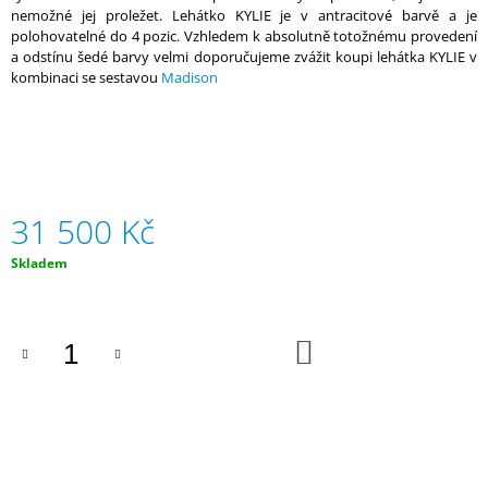
nemožné jej proležet. Lehátko KYLIE je v antracitové barvě a je
J
polohovatelné do 4 pozic. Vzhledem k absolutně totožnému provedení
E
a odstínu šedé barvy velmi doporučujeme zvážit koupi lehátka KYLIE v
M
kombinaci se sestavou
Madison
E
KATE
(XL)
I
-
ZAHRADNÍ
31 500 Kč
SEZENÍ
Z
UMĚLÉHO
Měrná
Skladem
RATANU
cena:
-
TMAVĚ
ŠEDÉ
DO
KOŠÍKU
58
500
Kč