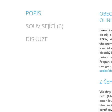
POPIS
OBEC
OHNI
SOUVISEJÍCÍ (6)
Luxusní z
do něj s
DISKUZE
12kW, k
vhodnému 
v nabídc
klasický 
betonu s
Propan-b
designu
sedacích
Z ČE
Všechny
GRC (Gla
exteriér
těm nej
certifiko