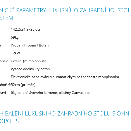
NICKÉ PARAMETRY LUXUSNÍHO ZAHRADNÍHO STOL
ŠTĚM
142,2x81,3x35,6cm
69kg
u
Propan, Propan / Butan
12kW
láhev
Externí (mimo ohniště)
Vysoce odolný litý beton
Elektronické zapalování s automatickým bezpečnostním vypínáním
hniště
52cm (průměr)
ství
6kg balení lávového kamene, plátěný Canvas obal
H BALENÍ LUXUSNÍHO ZAHRADNÍHO STOLU S OHN
OPOLIS