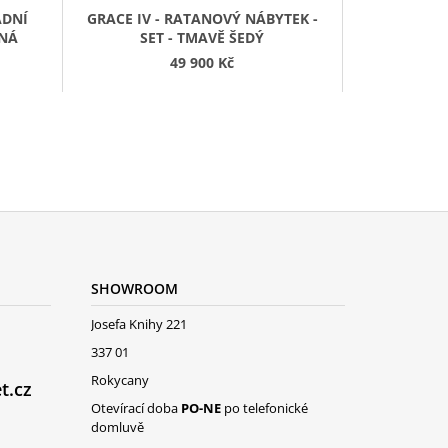
R
ADNÍ
GRACE IV - RATANOVÝ NÁBYTEK -
M
RNÁ
SET - TMAVĚ ŠEDÝ
A
49 900 Kč
SHOWROOM
Josefa Knihy 221
337 01
Rokycany
t.cz
Otevírací doba
PO-NE
po telefonické
domluvě