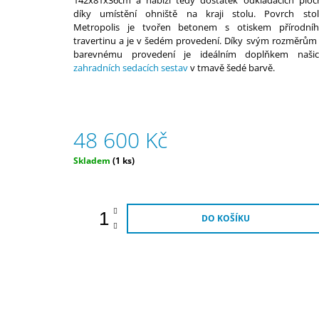
142x81x36cm a nabízí tedy dostatek odkládacích ploc
BALKON
5,0
díky umístění ohniště na kraji stolu. Povrch sto
29 900 Kč
z
Metropolis je tvořen betonem s otiskem přírodní
5
travertinu a je v šedém provedení. Díky svým rozměrům
hvězdiček.
barevnému provedení je ideálním doplňkem naši
zahradních sedacích sestav
v tmavě šedé barvě.
48 600 Kč
Měrná
Skladem
(1 ks)
cena:
DO KOŠÍKU