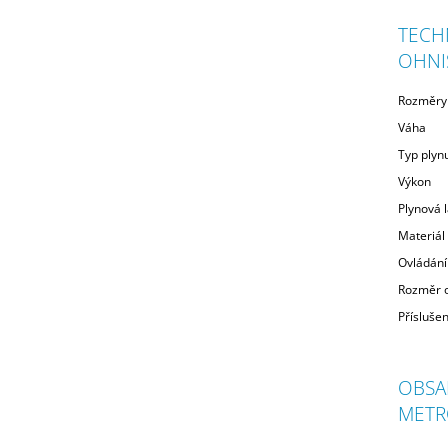
TECH
OHNI
Rozměry
Váha
Typ plyn
Výkon
Plynová 
Materiál
Ovládání
Rozměr o
Příslušen
OBSA
METR