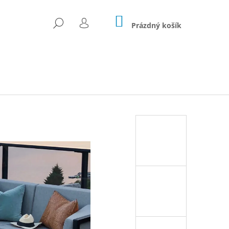
NÁKUPNÍ
HLEDAT
KOŠÍK
Prázdný košík
PŘIHLÁŠENÍ
Následující
RADNÍ SET Z UMĚLÉHO