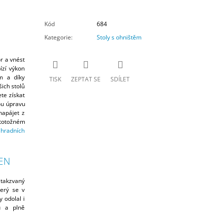
M
Kód
684
A
Kategorie
:
Stoly s ohništěm
or a vnést
ízí výkon
m a díky
TISK
ZEPTAT SE
SDÍLET
šich stolů
te získat
ou úpravu
napájet z
totožném
ahradních
EN
 takzvaný
terý se v
 odolal i
ů a plně