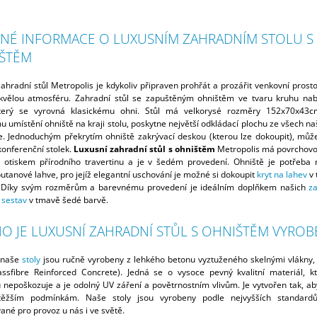
NÉ INFORMACE O LUXUSNÍM ZAHRADNÍM STOLU S
ŠTĚM
ahradní stůl Metropolis je kdykoliv připraven prohřát a prozářit venkovní prost
kvělou atmosféru. Zahradní stůl se zapuštěným ohništěm ve tvaru kruhu nab
terý se vyrovná klasickému ohni. Stůl má velkorysé rozměry 152x70x43c
umístění ohniště na kraji stolu, poskytne největší odkládací plochu ze všech na
e. Jednoduchým překrytím ohniště zakrývací deskou (kterou lze dokoupit), může
konferenční stolek.
Luxusní zahradní stůl s ohništěm
Metropolis má povrchov
 otiskem přírodního travertinu a je v šedém provedení. Ohniště je potřeba 
utanové lahve, pro jejíž elegantní uschování je možné si dokoupit
kryt na lahev
v 
. Díky svým rozměrům a barevnému provedení je ideálním doplňkem našich
z
 sestav
v tmavě šedé barvě.
HO JE LUXUSNÍ ZAHRADNÍ STŮL S OHNIŠTĚM VYROB
 naše
stoly
jsou ručně vyrobeny z lehkého betonu vyztuženého skelnými vlákny,
ssfibre Reinforced Concrete). Jedná se o vysoce pevný kvalitní materiál, k
u nepoškozuje a je odolný UV záření a povětrnostním vlivům. Je vytvořen tak, aby
těžším podmínkám. Naše stoly jsou vyrobeny podle nejvyšších standard
vané pro provoz u nás i ve světě.