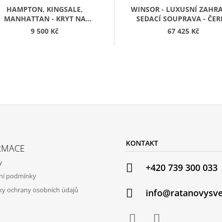
R
R
HAMPTON, KINGSALE,
WINSOR - LUXUSNÍ ZAHR
M
M
MANHATTAN - KRYT NA
SEDACÍ SOUPRAVA - ČE
A
A
PLYNOVOU LÁHEV
9 500 Kč
67 425 Kč
KONTAKT
RMACE
y
+420 739 300 033
ní podmínky
y ochrany osobních údajů
info@ratanovysve