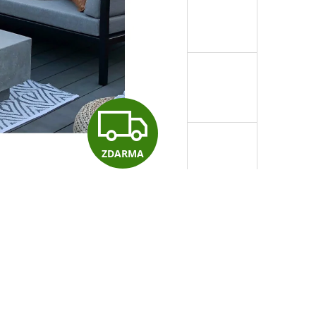
E ŠEDÝ
Z
ZDARMA
D
A
R