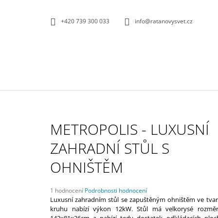
K
Přejít
na
O
ZPĚT
ZPĚT
+420 739 300 033
info@ratanovysvet.cz
obsah
DO
DO
Š
OBCHODU
OBCHODU
Í
K
METROPOLIS - LUXUSNÍ
ZAHRADNÍ STŮL S
OHNIŠTĚM
Průměrné
1 hodnocení
Podrobnosti hodnocení
hodnocení
Luxusní zahradním stůl se zapuštěným ohništěm ve tva
produktu
kruhu nabízí výkon 12kW. Stůl má velkorysé rozmě
TIFFANY I - ZAHRADNÍ NÁBYTEK NA
je