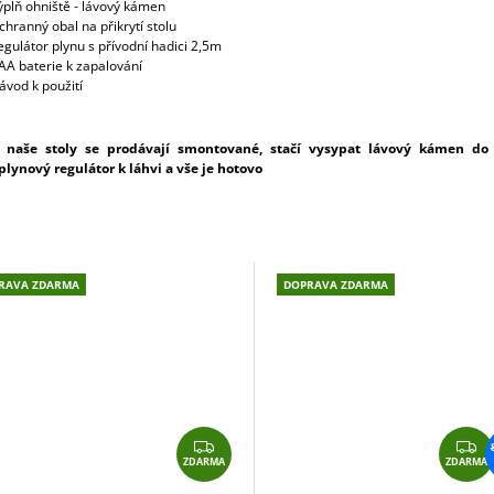
ýplň ohniště - lávový kámen
chranný obal na přikrytí stolu
egulátor plynu s přívodní hadici 2,5m
AA baterie k zapalování
ávod k použití
 naše stoly se prodávají smontované, stačí vysypat lávový kámen do 
 plynový regulátor k láhvi a vše je hotovo
RAVA ZDARMA
DOPRAVA ZDARMA
Z
Z
ZDARMA
ZDARMA
D
D
A
A