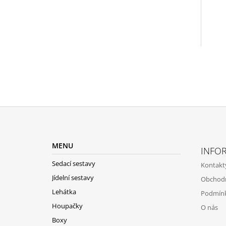
Z
Á
MENU
INFO
P
Sedací sestavy
Kontakt
A
Jídelní sestavy
Obchod
T
Lehátka
Podmínk
Í
Houpačky
O nás
Boxy