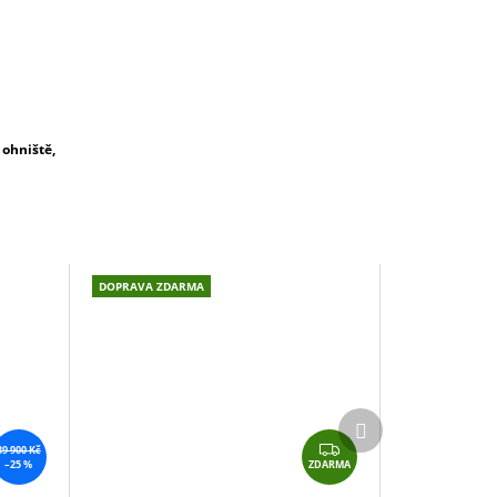
ohniště,
DOPRAVA ZDARMA
Další
produkt
Z
89 900 Kč
ZDARMA
–25 %
D
A