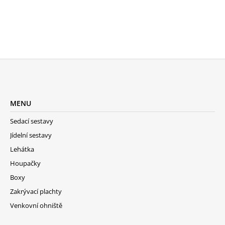
Z
Á
MENU
P
A
Sedací sestavy
T
Jídelní sestavy
Í
Lehátka
Houpačky
Boxy
Zakrývací plachty
Venkovní ohniště