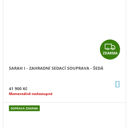
Z
ZDARMA
D
A
SARAH I - ZAHRADNÍ SEDACÍ SOUPRAVA - ŠEDÁ
R
DO
M
KO
41 900 Kč
Momentálně nedostupné
A
DOPRAVA ZDARMA