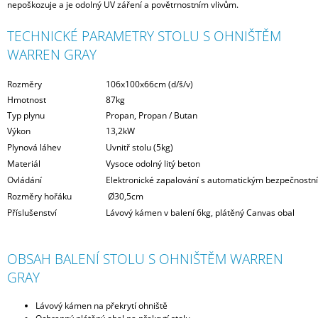
nepoškozuje a je odolný UV záření a povětrnostním vlivům.
TECHNICKÉ PARAMETRY STOLU S OHNIŠTĚM
WARREN GRAY
Rozměry
106x100x66cm (d/š/v)
Hmotnost
87kg
Typ plynu
Propan, Propan / Butan
Výkon
13,2kW
Plynová láhev
Uvnitř stolu (5kg)
Materiál
Vysoce odolný litý beton
Ovládání
Elektronické zapalování s automatickým bezpečnostn
Rozměry hořáku
Ø30,5cm
Příslušenství
Lávový kámen v balení 6kg, plátěný Canvas obal
OBSAH BALENÍ STOLU S OHNIŠTĚM WARREN
GRAY
Lávový kámen na překrytí ohniště