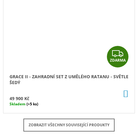
Z
ZDARMA
D
A
GRACE II - ZAHRADNÍ SET Z UMĚLÉHO RATANU - SVĚTLE
ŠEDÝ
R
DO
M
KO
49 900 Kč
Skladem
(>5 ks)
A
ZOBRAZIT VŠECHNY SOUVISEJÍCÍ PRODUKTY