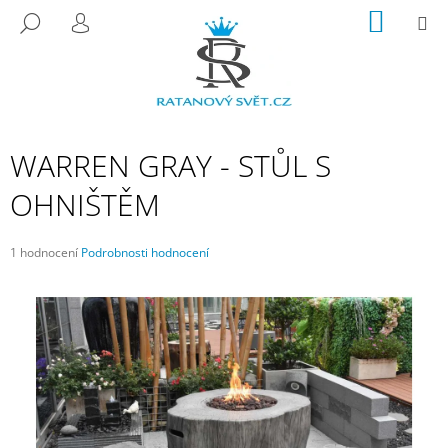
K
Přejít
NÁKUP
M
HLEDAT
na
KOŠÍK
O
PŘIHLÁŠENÍ
ZPĚT
ZPĚT
obsah
Š
Í
C
K
O
P
WARREN GRAY - STŮL S
O
OHNIŠTĚM
T
Ř
Průměrné
1 hodnocení
Podrobnosti hodnocení
E
hodnocení
B
produktu
je
U
5,0
J
z
5
E
hvězdiček.
T
E
N