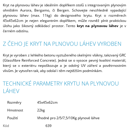
Kryt na plynovou láhev je ideálním doplňkem stolů s integrovaným plynovým
ohništěm Aurora, Bergamo, či Bergen. Schovejte nevzhledně vypadající
plynovou láhev (max. 11kg) do designového krytu. Kryt o rozměrech
45x45x62cm je nejen elegantním doplňkem, může rovněž plnit praktickou
úlohu jako šikovný odkládací prostor. Tento
kryt na plynovou láhev
je v
černém odstínu.
Z ČEHO JE KRYT NA PLNOVOU LÁHEV VYROBEN
Kryt je vyroben z lehkého betonu vyztuženého skelnými vlákny, takzvaný GRC
(Glassfibre Reinforced Concrete). Jedná se o vysoce pevný kvalitní materiál,
který se v exteriéru nepoškozuje a je odolný UV záření a povětrnostním
vlivům. Je vytvořen tak, aby odolal i těm nejtěžším podmínkám.
TECHNICKÉ PARAMETRY KRYTU NA PLYNOVOU
LÁHEV
Rozměry
45x45x62cm
Hmotnost
22kg
Použití
Vhodné pro 2/5/7,5/10Kg plynové láhve
Kód
639