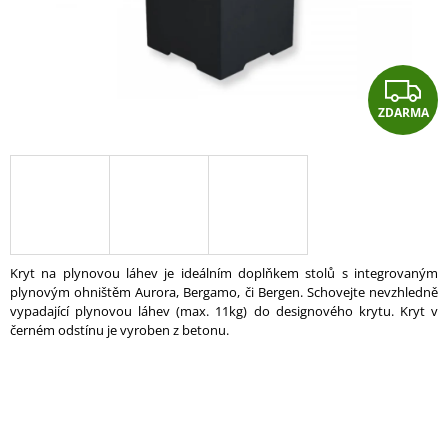
A
J
Í
Z
T
ZDARMA
D
?
A
R
HLEDAT
A
Kryt na plynovou láhev je ideálním doplňkem stolů s integrovaným
plynovým ohništěm Aurora, Bergamo, či Bergen. Schovejte nevzhledně
D
vypadající plynovou láhev (max. 11kg) do designového krytu. Kryt v
O
černém odstínu je vyroben z betonu.
P
O
R
U
Č
U