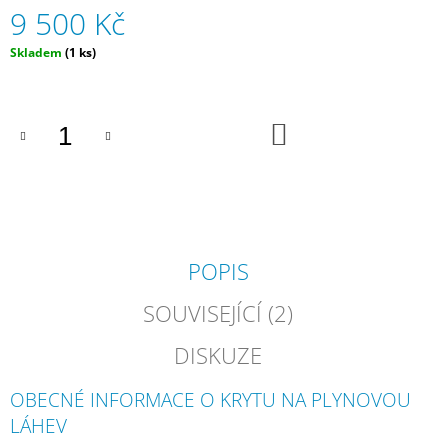
9 500 Kč
J
E
Měrná
M
Skladem
(1 ks)
cena:
E
STELLA
DO
I
KOŠÍKU
-
LUXUSNÍ
ZAHRADNÍ
SEDACÍ
SOUPRAVA
43
900
POPIS
Kč
SOUVISEJÍCÍ (2)
DISKUZE
OBECNÉ INFORMACE O KRYTU NA PLYNOVOU
LÁHEV