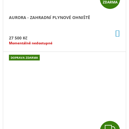
ZDARMA
D
A
AURORA - ZAHRADNÍ PLYNOVÉ OHNIŠTĚ
R
DO
M
KO
27 500 Kč
Momentálně nedostupné
A
DOPRAVA ZDARMA
Z