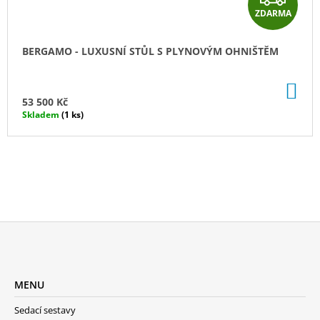
ZDARMA
D
A
BERGAMO - LUXUSNÍ STŮL S PLYNOVÝM OHNIŠTĚM
R
DO
M
KO
53 500 Kč
Skladem
(1 ks)
A
Z
Á
MENU
P
A
Sedací sestavy